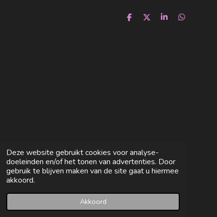
D
D
S
D
e
e
h
e
l
e
a
l
e
l
r
e
n
e
n
Deze website gebruikt cookies voor analyse-
doeleinden en/of het tonen van advertenties. Door
gebruik te blijven maken van de site gaat u hiermee
akkoord.
Akkoord
E-mailadres
Facebook