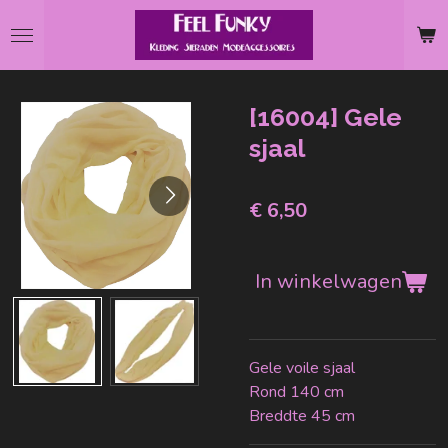
Ga
direct
naar
de
[16004] Gele
hoofdinhoud
sjaal
€ 6,50
In winkelwagen
Gele voile sjaal
Rond 140 cm
Breddte 45 cm