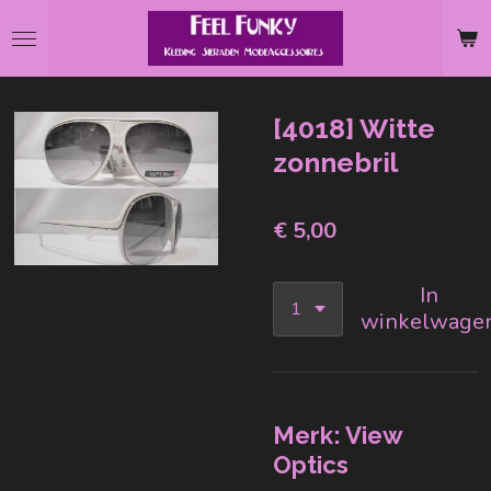
Ga
direct
naar
de
[4018] Witte
hoofdinhoud
zonnebril
€ 5,00
In
winkelwage
Merk: View
Optics